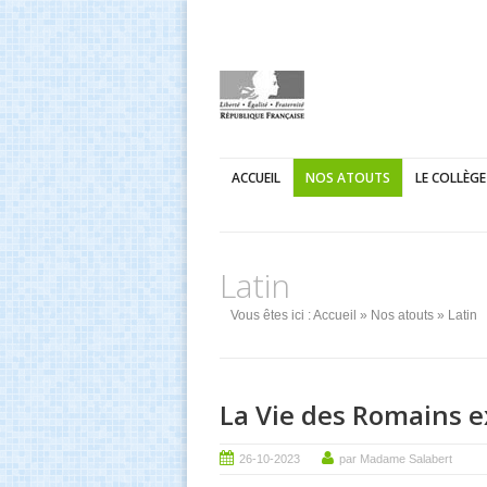
ACCUEIL
NOS ATOUTS
LE COLLÈGE
Latin
Vous êtes ici :
Accueil
»
Nos atouts
» Latin
La Vie des Romains e
26-10-2023
par Madame Salabert