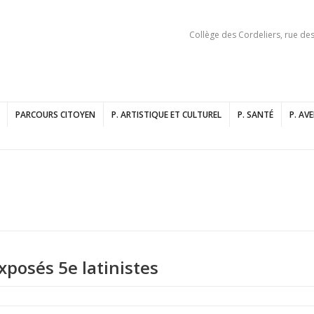
Collège des Cordeliers, rue de
PARCOURS CITOYEN
P. ARTISTIQUE ET CULTUREL
P. SANTÉ
P. AV
xposés 5e latinistes