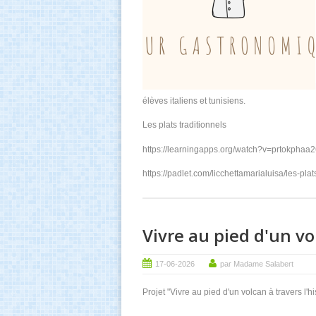
élèves italiens et tunisiens.
Les plats traditionnels
https://learningapps.org/watch?v=prtokphaa
https://padlet.com/licchettamarialuisa/les-pl
Vivre au pied d'un vol
17-06-2026
par Madame Salabert
Projet "Vivre au pied d'un volcan à travers l'hi