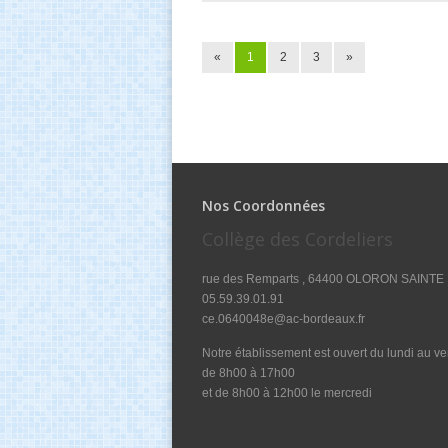
«
1
2
3
»
Nos Coordonnées
Collège des Cordeliers
rue des Remparts , 64400 OLORON SAINTE
05.59.39.01.91
ce.0640048e@ac-bordeaux.fr
Notre établissement est ouvert du lundi au v
de 8h00 à 17h00
et de 8h00 à 12h00 le mercredi