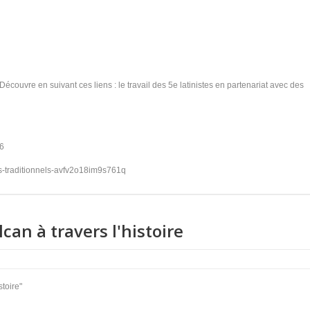
Découvre en suivant ces liens : le travail des 5e latinistes en partenariat avec des
26
ats-traditionnels-avfv2o18im9s761q
can à travers l'histoire
stoire"