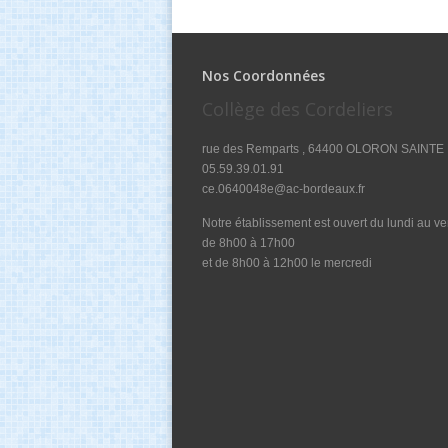
Nos Coordonnées
Collège des Cordeliers
rue des Remparts , 64400 OLORON SAINTE
05.59.39.01.91
ce.0640048e@ac-bordeaux.fr
Notre établissement est ouvert du lundi au v
de 8h00 à 17h00
et de 8h00 à 12h00 le mercredi