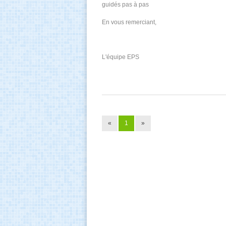
guidés pas à pas
En vous remerciant,
L'équipe EPS
«
1
»